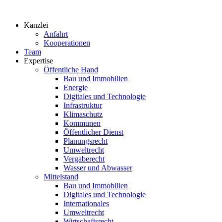
Zum
Inhalt
Kanzlei
springen
Anfahrt
Kooperationen
Team
Expertise
Öffentliche Hand
Bau und Immobilien
Energie
Digitales und Technologie
Infrastruktur
Klimaschutz
Kommunen
Öffentlicher Dienst
Planungsrecht
Umweltrecht
Vergaberecht
Wasser und Abwasser
Mittelstand
Bau und Immobilien
Digitales und Technologie
Internationales
Umweltrecht
Wirtschaftsrecht