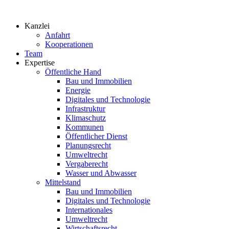
Zum
Inhalt
Kanzlei
springen
Anfahrt
Kooperationen
Team
Expertise
Öffentliche Hand
Bau und Immobilien
Energie
Digitales und Technologie
Infrastruktur
Klimaschutz
Kommunen
Öffentlicher Dienst
Planungsrecht
Umweltrecht
Vergaberecht
Wasser und Abwasser
Mittelstand
Bau und Immobilien
Digitales und Technologie
Internationales
Umweltrecht
Wirtschaftsrecht