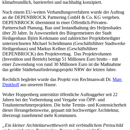
klimafreundlich, barrierefrei und nachhaltig konzipiert.
Nach einem EU-weiten Verhandlungsverfahren wurde der Auftrag
an die DEPENBROCK Partnering GmbH & Co. KG vergeben.
DEPENBROCK übernimmt in einer Öffentlich-Privaten-
Partnerschaft Planung, Bau und Instandhaltung des Heljensbades
über 20 Jahre. In Anwesenheit des Bürgermeisters der Stadt
Heiligenhaus Björn Kerkmann
und zahlreicher Projektbeteiligter
unterzeichneten Michael Scheidtmann (Geschäftsführer Stadtwerke
Heiligenhaus) und Markus Kellner (Geschäftsführer
DEPENBROCK) den Projektvertrag. Das Projektvolumen
(Investition und Betrieb) beträgt 51 Millionen Euro brutto – mit
einer Zuwendung von rund 30 Millionen Euro ist die Maßnahme
das größte Städtebauförderungsprojekt NRW der letzten Jahre.
Rechtlich begleitet wurde das Projekt von Rechtsanwalt Dr.
Marc
Dinkhoff
aus unserem Hause.
Wolter Hoppenberg unterstützt öffentliche Auftraggeber seit 22
Jahren bei der Vorbereitung und Vergabe von ÖPP- und
Totalunternehmerprojekten. Die hohe Termin- und Kostensicherheit
dieser Herangehensweise, gepaart mit hochwertiger Architektur,
überzeugt zunehmend mehr Kommunen.
„Ein kleiner Architekturwettbewerb mit verbindlichem Preisschild