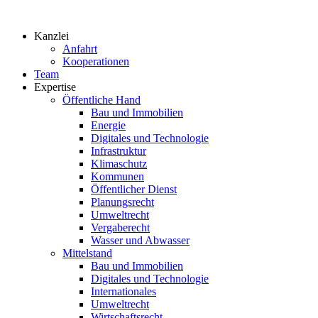
Zum
Inhalt
Kanzlei
springen
Anfahrt
Kooperationen
Team
Expertise
Öffentliche Hand
Bau und Immobilien
Energie
Digitales und Technologie
Infrastruktur
Klimaschutz
Kommunen
Öffentlicher Dienst
Planungsrecht
Umweltrecht
Vergaberecht
Wasser und Abwasser
Mittelstand
Bau und Immobilien
Digitales und Technologie
Internationales
Umweltrecht
Wirtschaftsrecht