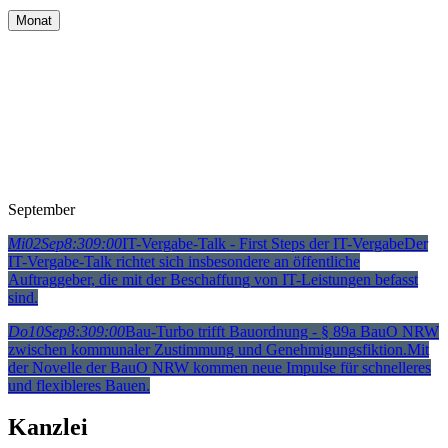
Monat
September
Mi
02
Sep
8:30
9:00
IT-Vergabe-Talk - First Steps der IT-Vergabe
Der
IT-Vergabe-Talk richtet sich insbesondere an öffentliche
Auftraggeber, die mit der Beschaffung von IT-Leistungen befasst
sind.
Do
10
Sep
8:30
9:00
Bau-Turbo trifft Bauordnung - § 89a BauO NRW
zwischen kommunaler Zustimmung und Genehmigungsfiktion.
Mit
der Novelle der BauO NRW kommen neue Impulse für schnelleres
und flexibleres Bauen.
Kanzlei