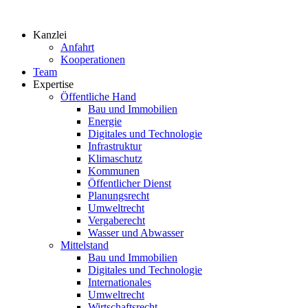
Zum
Inhalt
Kanzlei
springen
Anfahrt
Kooperationen
Team
Expertise
Öffentliche Hand
Bau und Immobilien
Energie
Digitales und Technologie
Infrastruktur
Klimaschutz
Kommunen
Öffentlicher Dienst
Planungsrecht
Umweltrecht
Vergaberecht
Wasser und Abwasser
Mittelstand
Bau und Immobilien
Digitales und Technologie
Internationales
Umweltrecht
Wirtschaftsrecht