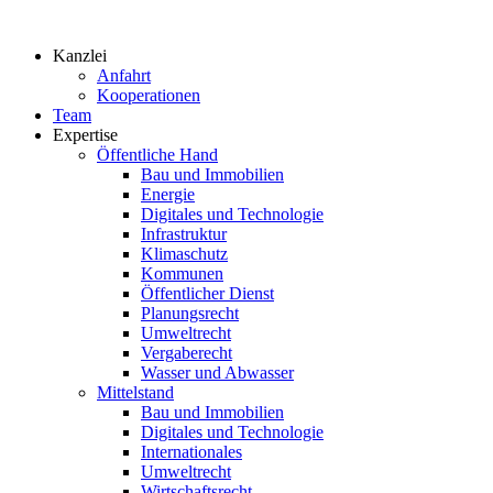
Zum
Inhalt
Kanzlei
springen
Anfahrt
Kooperationen
Team
Expertise
Öffentliche Hand
Bau und Immobilien
Energie
Digitales und Technologie
Infrastruktur
Klimaschutz
Kommunen
Öffentlicher Dienst
Planungsrecht
Umweltrecht
Vergaberecht
Wasser und Abwasser
Mittelstand
Bau und Immobilien
Digitales und Technologie
Internationales
Umweltrecht
Wirtschaftsrecht