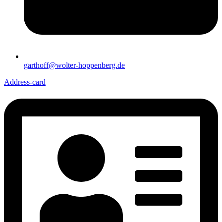
garthoff@wolter-hoppenberg.de
Address-card