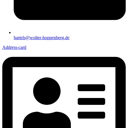
bartels@wolter-hoppenberg.de
Address-card