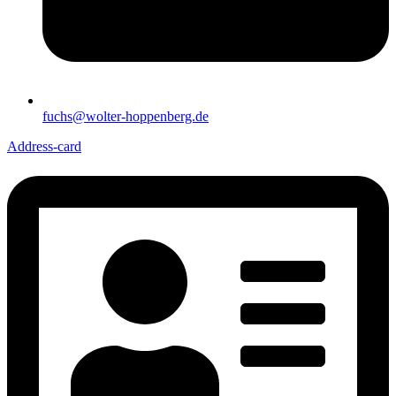
fuchs@wolter-hoppenberg.de
Address-card