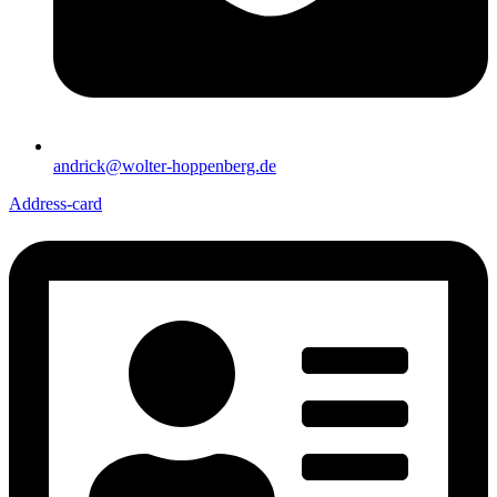
andrick@wolter-hoppenberg.de
Address-card