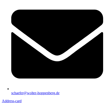
schaefer@wolter-hoppenberg.de
Address-card