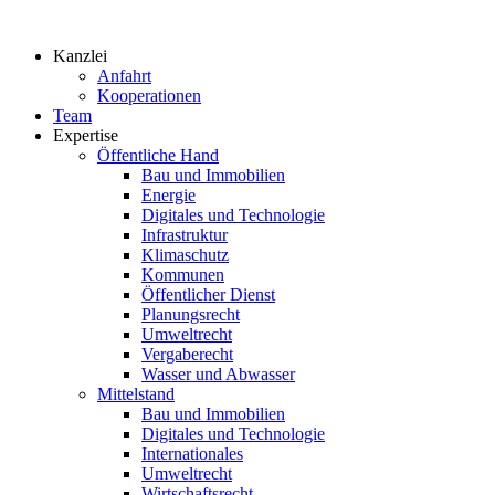
Zum
Inhalt
Kanzlei
springen
Anfahrt
Kooperationen
Team
Expertise
Öffentliche Hand
Bau und Immobilien
Energie
Digitales und Technologie
Infrastruktur
Klimaschutz
Kommunen
Öffentlicher Dienst
Planungsrecht
Umweltrecht
Vergaberecht
Wasser und Abwasser
Mittelstand
Bau und Immobilien
Digitales und Technologie
Internationales
Umweltrecht
Wirtschaftsrecht