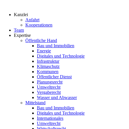
Zum
Inhalt
Kanzlei
springen
Anfahrt
Kooperationen
Team
Expertise
Öffentliche Hand
Bau und Immobilien
Energie
Digitales und Technologie
Infrastruktur
Klimaschutz
Kommunen
Öffentlicher Dienst
Planungsrecht
Umweltrecht
Vergaberecht
Wasser und Abwasser
Mittelstand
Bau und Immobilien
Digitales und Technologie
Internationales
Umweltrecht
Wirtschaftsrecht