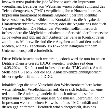
Insoweit muss praktische jede Webseite auch ein Impressum
vorenthalten. Betreiber von Webseiten waren bislang aufgrund des
Telemediengesetzes (TMG) verpflichtet, ihren Nutzern über das
Impressum transparent bestimmte Angaben über ihre Identität
bereitzustellen. Hierzu zählen u.a. Kontaktdaten, die Angabe der
Umsatzsteueridentifikationsnummer, oder die Angabe des inhaltlich
Verantwortlichen. Die Nutzer der Webseiten sollten hierdurch
insbesondere die Möglichkeit erhalten, die Seriosität der Internetseite
zu bewerten und ggf. mit dem Anbieter der Seite in Kontakt treten
zu können. Mittlerweile sind diese Angaben auch auf den sozialen
Medien, wie z.B. Facebook- TikTok- oder Instagram auf dem
Unternehmensprofil erforderlich.
Diese Pflicht besteht auch weiterhin, jedoch wird sie nun im neuen
Digitale-Dienste-Gesetz (DDG) geregelt, welches seit dem
14.05.2024 in Kraft ist und insbesondere das TMG ablöst. An die
Stelle des § 5 TMG, der die sog. Anbieterkennzeichnungspflicht
bisher regelte, tritt nun § 5 DDG.
Inhaltlich legt die neue Vorschrift den Webseitenbetreibern keine
weitergehenden Verpflichtungen auf, da es sich lediglich um eine
redaktionelle Änderung handelt; dennoch müssen diese ihr
Impressum entsprechend anpassen. Sie müssen überprüfen, ob ihr
Impressum weiterhin einen Hinweis auf das TMG enthält und
diesen ggf. entfernen. Hierdurch wird sichergestellt, dass das