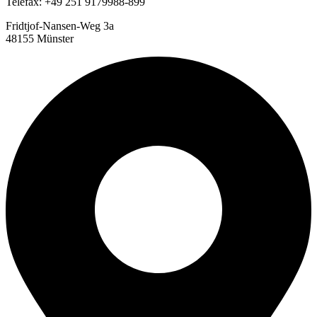
Telefax: +49 251 9179988-899
Fridtjof-Nansen-Weg 3a
48155 Münster