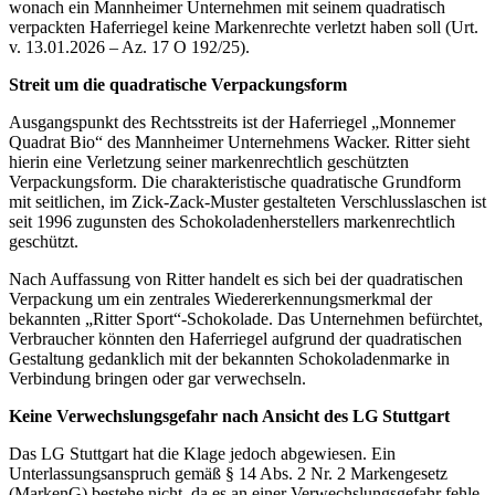
wonach ein Mannheimer Unternehmen mit seinem quadratisch
verpackten Haferriegel keine Markenrechte verletzt haben soll (Urt.
v. 13.01.2026 – Az. 17 O 192/25).
Streit um die quadratische Verpackungsform
Ausgangspunkt des Rechtsstreits ist der Haferriegel „Monnemer
Quadrat Bio“ des Mannheimer Unternehmens Wacker. Ritter sieht
hierin eine Verletzung seiner markenrechtlich geschützten
Verpackungsform. Die charakteristische quadratische Grundform
mit seitlichen, im Zick-Zack-Muster gestalteten Verschlusslaschen ist
seit 1996 zugunsten des Schokoladenherstellers markenrechtlich
geschützt.
Nach Auffassung von Ritter handelt es sich bei der quadratischen
Verpackung um ein zentrales Wiedererkennungsmerkmal der
bekannten „Ritter Sport“-Schokolade. Das Unternehmen befürchtet,
Verbraucher könnten den Haferriegel aufgrund der quadratischen
Gestaltung gedanklich mit der bekannten Schokoladenmarke in
Verbindung bringen oder gar verwechseln.
Keine Verwechslungsgefahr nach Ansicht des LG Stuttgart
Das LG Stuttgart hat die Klage jedoch abgewiesen. Ein
Unterlassungsanspruch gemäß § 14 Abs. 2 Nr. 2 Markengesetz
(MarkenG) bestehe nicht, da es an einer Verwechslungsgefahr fehle.