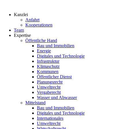
Zum
Inhalt
Kanzlei
springen
Anfahrt
Kooperationen
Team
Expertise
Öffentliche Hand
Bau und Immobilien
Energie
Digitales und Technologie
Infrastruktur
Klimaschutz
Kommunen
Öffentlicher Dienst
Planungsrecht
Umweltrecht
Vergaberecht
Wasser und Abwasser
Mittelstand
Bau und Immobilien
Digitales und Technologie
Internationales
Umweltrecht
Wirtschaftsrecht