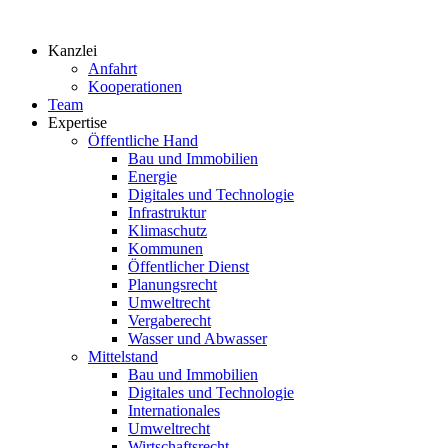
Zum
Inhalt
Kanzlei
springen
Anfahrt
Kooperationen
Team
Expertise
Öffentliche Hand
Bau und Immobilien
Energie
Digitales und Technologie
Infrastruktur
Klimaschutz
Kommunen
Öffentlicher Dienst
Planungsrecht
Umweltrecht
Vergaberecht
Wasser und Abwasser
Mittelstand
Bau und Immobilien
Digitales und Technologie
Internationales
Umweltrecht
Wirtschaftsrecht