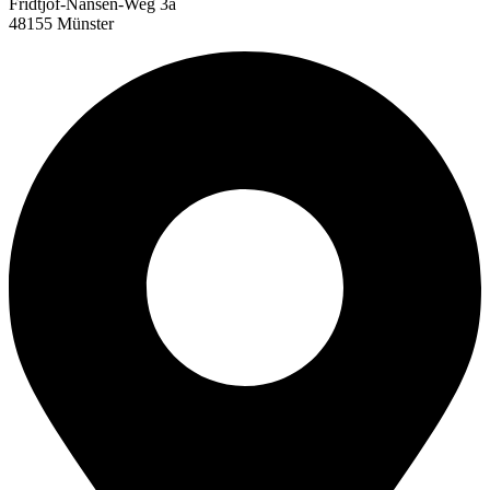
Fridtjof-Nansen-Weg 3a
48155 Münster