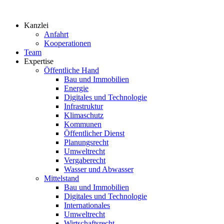
Zum
Inhalt
Kanzlei
springen
Anfahrt
Kooperationen
Team
Expertise
Öffentliche Hand
Bau und Immobilien
Energie
Digitales und Technologie
Infrastruktur
Klimaschutz
Kommunen
Öffentlicher Dienst
Planungsrecht
Umweltrecht
Vergaberecht
Wasser und Abwasser
Mittelstand
Bau und Immobilien
Digitales und Technologie
Internationales
Umweltrecht
Wirtschaftsrecht