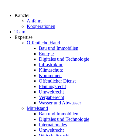
Zum
Inhalt
Kanzlei
springen
Anfahrt
Kooperationen
Team
Expertise
Öffentliche Hand
Bau und Immobilien
Energie
Digitales und Technologie
Infrastruktur
Klimaschutz
Kommunen
Öffentlicher Dienst
Planungsrecht
Umweltrecht
Vergaberecht
Wasser und Abwasser
Mittelstand
Bau und Immobilien
Digitales und Technologie
Internationales
Umweltrecht
Wirtschaftsrecht