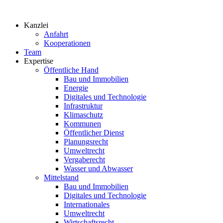
Zum
Inhalt
Kanzlei
springen
Anfahrt
Kooperationen
Team
Expertise
Öffentliche Hand
Bau und Immobilien
Energie
Digitales und Technologie
Infrastruktur
Klimaschutz
Kommunen
Öffentlicher Dienst
Planungsrecht
Umweltrecht
Vergaberecht
Wasser und Abwasser
Mittelstand
Bau und Immobilien
Digitales und Technologie
Internationales
Umweltrecht
Wirtschaftsrecht