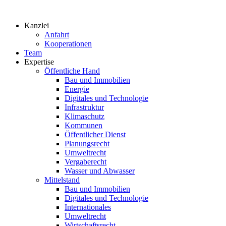
Zum
Inhalt
Kanzlei
springen
Anfahrt
Kooperationen
Team
Expertise
Öffentliche Hand
Bau und Immobilien
Energie
Digitales und Technologie
Infrastruktur
Klimaschutz
Kommunen
Öffentlicher Dienst
Planungsrecht
Umweltrecht
Vergaberecht
Wasser und Abwasser
Mittelstand
Bau und Immobilien
Digitales und Technologie
Internationales
Umweltrecht
Wirtschaftsrecht