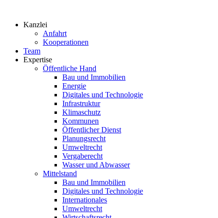
Zum
Inhalt
Kanzlei
springen
Anfahrt
Kooperationen
Team
Expertise
Öffentliche Hand
Bau und Immobilien
Energie
Digitales und Technologie
Infrastruktur
Klimaschutz
Kommunen
Öffentlicher Dienst
Planungsrecht
Umweltrecht
Vergaberecht
Wasser und Abwasser
Mittelstand
Bau und Immobilien
Digitales und Technologie
Internationales
Umweltrecht
Wirtschaftsrecht