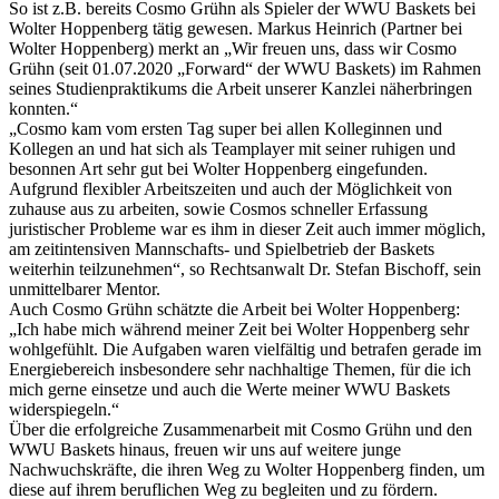
So ist z.B. bereits Cosmo Grühn als Spieler der WWU Baskets bei
Wolter Hoppenberg tätig gewesen. Markus Heinrich (Partner bei
Wolter Hoppenberg) merkt an „Wir freuen uns, dass wir Cosmo
Grühn (seit 01.07.2020 „Forward“ der WWU Baskets) im Rahmen
seines Studienpraktikums die Arbeit unserer Kanzlei näherbringen
konnten.“
„Cosmo kam vom ersten Tag super bei allen Kolleginnen und
Kollegen an und hat sich als Teamplayer mit seiner ruhigen und
besonnen Art sehr gut bei Wolter Hoppenberg eingefunden.
Aufgrund flexibler Arbeitszeiten und auch der Möglichkeit von
zuhause aus zu arbeiten, sowie Cosmos schneller Erfassung
juristischer Probleme war es ihm in dieser Zeit auch immer möglich,
am zeitintensiven Mannschafts- und Spielbetrieb der Baskets
weiterhin teilzunehmen“, so Rechtsanwalt Dr. Stefan Bischoff, sein
unmittelbarer Mentor.
Auch Cosmo Grühn schätzte die Arbeit bei Wolter Hoppenberg:
„Ich habe mich während meiner Zeit bei Wolter Hoppenberg sehr
wohlgefühlt. Die Aufgaben waren vielfältig und betrafen gerade im
Energiebereich insbesondere sehr nachhaltige Themen, für die ich
mich gerne einsetze und auch die Werte meiner WWU Baskets
widerspiegeln.“
Über die erfolgreiche Zusammenarbeit mit Cosmo Grühn und den
WWU Baskets hinaus, freuen wir uns auf weitere junge
Nachwuchskräfte, die ihren Weg zu Wolter Hoppenberg finden, um
diese auf ihrem beruflichen Weg zu begleiten und zu fördern.