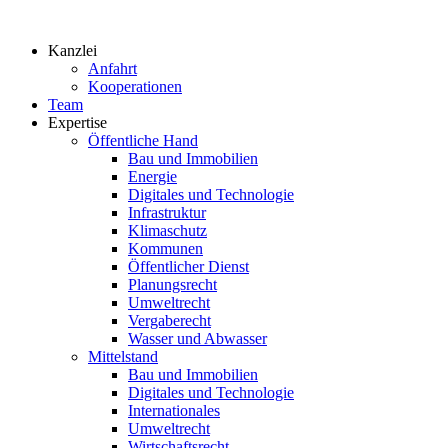
Zum
Inhalt
Kanzlei
springen
Anfahrt
Kooperationen
Team
Expertise
Öffentliche Hand
Bau und Immobilien
Energie
Digitales und Technologie
Infrastruktur
Klimaschutz
Kommunen
Öffentlicher Dienst
Planungsrecht
Umweltrecht
Vergaberecht
Wasser und Abwasser
Mittelstand
Bau und Immobilien
Digitales und Technologie
Internationales
Umweltrecht
Wirtschaftsrecht