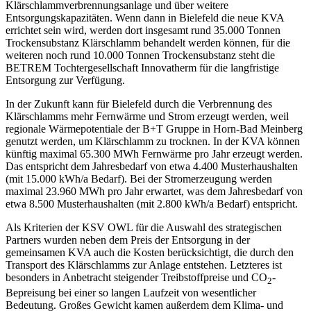
Klärschlammverbrennungsanlage und über weitere
Entsorgungskapazitäten. Wenn dann in Bielefeld die neue KVA
errichtet sein wird, werden dort insgesamt rund 35.000 Tonnen
Trockensubstanz Klärschlamm behandelt werden können, für die
weiteren noch rund 10.000 Tonnen Trockensubstanz steht die
BETREM Tochtergesellschaft Innovatherm für die langfristige
Entsorgung zur Verfügung.
In der Zukunft kann für Bielefeld durch die Verbrennung des
Klärschlamms mehr Fernwärme und Strom erzeugt werden, weil
regionale Wärmepotentiale der B+T Gruppe in Horn-Bad Meinberg
genutzt werden, um Klärschlamm zu trocknen. In der KVA können
künftig maximal 65.300 MWh Fernwärme pro Jahr erzeugt werden.
Das entspricht dem Jahresbedarf von etwa 4.400 Musterhaushalten
(mit 15.000 kWh/a Bedarf). Bei der Stromerzeugung werden
maximal 23.960 MWh pro Jahr erwartet, was dem Jahresbedarf von
etwa 8.500 Musterhaushalten (mit 2.800 kWh/a Bedarf) entspricht.
Als Kriterien der KSV OWL für die Auswahl des strategischen
Partners wurden neben dem Preis der Entsorgung in der
gemeinsamen KVA auch die Kosten berücksichtigt, die durch den
Transport des Klärschlamms zur Anlage entstehen. Letzteres ist
besonders in Anbetracht steigender Treibstoffpreise und CO
-
2
Bepreisung bei einer so langen Laufzeit von wesentlicher
Bedeutung. Großes Gewicht kamen außerdem dem Klima- und