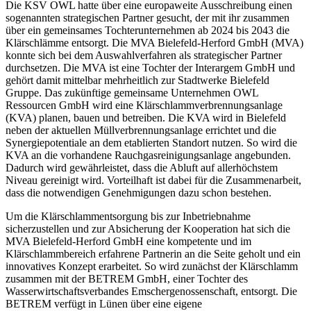
Die KSV OWL hatte über eine europaweite Ausschreibung einen
sogenannten strategischen Partner gesucht, der mit ihr zusammen
über ein gemeinsames Tochterunternehmen ab 2024 bis 2043 die
Klärschlämme entsorgt. Die MVA Bielefeld-Herford GmbH (MVA)
konnte sich bei dem Auswahlverfahren als strategischer Partner
durchsetzen. Die MVA ist eine Tochter der Interargem GmbH und
gehört damit mittelbar mehrheitlich zur Stadtwerke Bielefeld
Gruppe. Das zukünftige gemeinsame Unternehmen OWL
Ressourcen GmbH wird eine Klärschlammverbrennungsanlage
(KVA) planen, bauen und betreiben. Die KVA wird in Bielefeld
neben der aktuellen Müllverbrennungsanlage errichtet und die
Synergiepotentiale an dem etablierten Standort nutzen. So wird die
KVA an die vorhandene Rauchgasreinigungsanlage angebunden.
Dadurch wird gewährleistet, dass die Abluft auf allerhöchstem
Niveau gereinigt wird. Vorteilhaft ist dabei für die Zusammenarbeit,
dass die notwendigen Genehmigungen dazu schon bestehen.
Um die Klärschlammentsorgung bis zur Inbetriebnahme
sicherzustellen und zur Absicherung der Kooperation hat sich die
MVA Bielefeld-Herford GmbH eine kompetente und im
Klärschlammbereich erfahrene Partnerin an die Seite geholt und ein
innovatives Konzept erarbeitet. So wird zunächst der Klärschlamm
zusammen mit der BETREM GmbH, einer Tochter des
Wasserwirtschaftsverbandes Emschergenossenschaft, entsorgt. Die
BETREM verfügt in Lünen über eine eigene