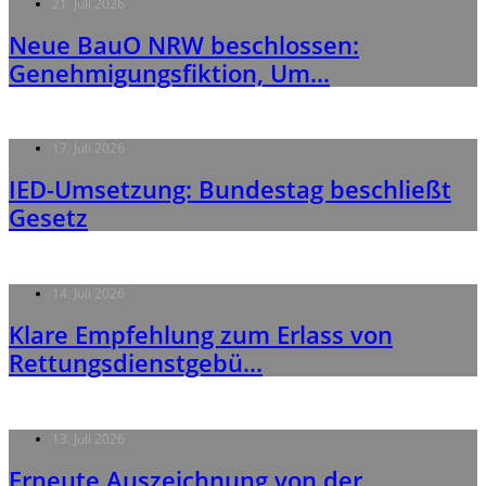
21. Juli 2026
Neue BauO NRW beschlossen:
Genehmigungsfiktion, Um...
17. Juli 2026
IED-Umsetzung: Bundestag beschließt
Gesetz
14. Juli 2026
Klare Empfehlung zum Erlass von
Rettungsdienstgebü...
13. Juli 2026
Erneute Auszeichnung von der