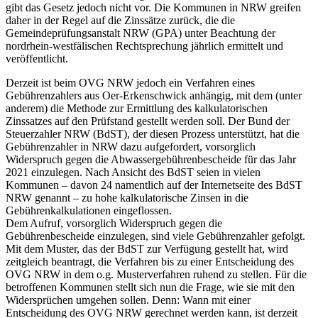
gibt das Gesetz jedoch nicht vor. Die Kommunen in NRW greifen
daher in der Regel auf die Zinssätze zurück, die die
Gemeindeprüfungsanstalt NRW (GPA) unter Beachtung der
nordrhein-westfälischen Rechtsprechung jährlich ermittelt und
veröffentlicht.
Derzeit ist beim OVG NRW jedoch ein Verfahren eines
Gebührenzahlers aus Oer-Erkenschwick anhängig, mit dem (unter
anderem) die Methode zur Ermittlung des kalkulatorischen
Zinssatzes auf den Prüfstand gestellt werden soll. Der Bund der
Steuerzahler NRW (BdST), der diesen Prozess unterstützt, hat die
Gebührenzahler in NRW dazu aufgefordert, vorsorglich
Widerspruch gegen die Abwassergebührenbescheide für das Jahr
2021 einzulegen. Nach Ansicht des BdST seien in vielen
Kommunen – davon 24 namentlich auf der Internetseite des BdST
NRW genannt – zu hohe kalkulatorische Zinsen in die
Gebührenkalkulationen eingeflossen.
Dem Aufruf, vorsorglich Widerspruch gegen die
Gebührenbescheide einzulegen, sind viele Gebührenzahler gefolgt.
Mit dem Muster, das der BdST zur Verfügung gestellt hat, wird
zeitgleich beantragt, die Verfahren bis zu einer Entscheidung des
OVG NRW in dem o.g. Musterverfahren ruhend zu stellen. Für die
betroffenen Kommunen stellt sich nun die Frage, wie sie mit den
Widersprüchen umgehen sollen. Denn: Wann mit einer
Entscheidung des OVG NRW gerechnet werden kann, ist derzeit