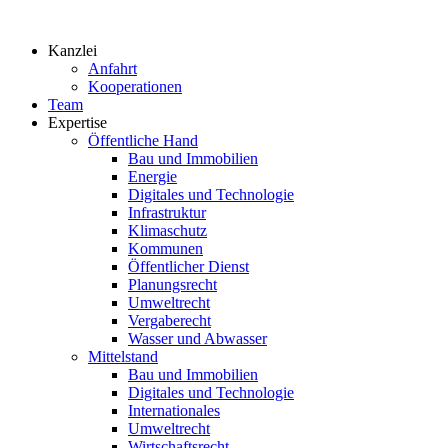
Zum
Inhalt
Kanzlei
springen
Anfahrt
Kooperationen
Team
Expertise
Öffentliche Hand
Bau und Immobilien
Energie
Digitales und Technologie
Infrastruktur
Klimaschutz
Kommunen
Öffentlicher Dienst
Planungsrecht
Umweltrecht
Vergaberecht
Wasser und Abwasser
Mittelstand
Bau und Immobilien
Digitales und Technologie
Internationales
Umweltrecht
Wirtschaftsrecht