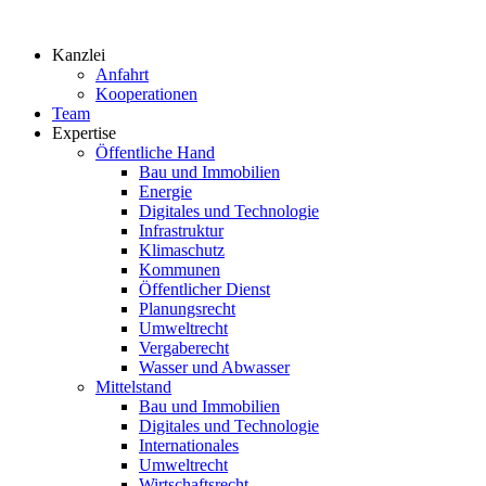
Zum
Inhalt
Kanzlei
springen
Anfahrt
Kooperationen
Team
Expertise
Öffentliche Hand
Bau und Immobilien
Energie
Digitales und Technologie
Infrastruktur
Klimaschutz
Kommunen
Öffentlicher Dienst
Planungsrecht
Umweltrecht
Vergaberecht
Wasser und Abwasser
Mittelstand
Bau und Immobilien
Digitales und Technologie
Internationales
Umweltrecht
Wirtschaftsrecht