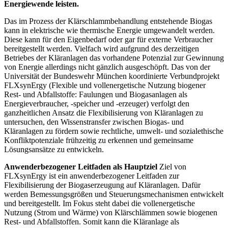
Energiewende leisten.
Das im Prozess der Klärschlammbehandlung entstehende Biogas
kann in elektrische wie thermische Energie umgewandelt werden.
Diese kann für den Eigenbedarf oder gar für externe Verbraucher
bereitgestellt werden. Vielfach wird aufgrund des derzeitigen
Betriebes der Kläranlagen das vorhandene Potenzial zur Gewinnung
von Energie allerdings nicht gänzlich ausgeschöpft. Das von der
Universität der Bundeswehr München koordinierte Verbundprojekt
FLXsynErgy (Flexible und vollenergetische Nutzung biogener
Rest- und Abfallstoffe: Faulungen und Biogasanlagen als
Energieverbraucher, -speicher und -erzeuger) verfolgt den
ganzheitlichen Ansatz die Flexibilisierung von Kläranlagen zu
untersuchen, den Wissenstransfer zwischen Biogas- und
Kläranlagen zu fördern sowie rechtliche, umwelt- und sozialethische
Konfliktpotenziale frühzeitig zu erkennen und gemeinsame
Lösungsansätze zu entwickeln.
Anwenderbezogener Leitfaden als Hauptziel
Ziel von
FLXsynErgy ist ein anwenderbezogener Leitfaden zur
Flexibilisierung der Biogaserzeugung auf Kläranlagen. Dafür
werden Bemessungsgrößen und Steuerungsmechanismen entwickelt
und bereitgestellt. Im Fokus steht dabei die vollenergetische
Nutzung (Strom und Wärme) von Klärschlämmen sowie biogenen
Rest- und Abfallstoffen. Somit kann die Kläranlage als