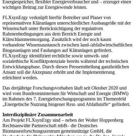
Energiespeicher, flexibler Energieverbraucher und – erzeuger einen
wichtigen Beitrag zur Energiewende leisten.
FLXsynErgy verknüpft hierfür Betreiber und Planer von
repräsentativen Kläranlagen unterschiedlicher Ausbaugröße mit der
Wissenschaft unter Berücksichtigung der regulativen
Rahmenbedingungen aus dem Bereich Energie und
Klärschlammentsorgung. Zusätzlich wird der noch kaum
vorhandene Wissensaustausch zwischen land-/abfallwirtschaftlichen
Biogasanlagen und Faulungen auf Kläranlagen gefördert.
FLXsynErgy identifiziert rechtliche sowie umwelt- und
sozialethische Konfliktpotenziale bereits während der technischen
Entwicklungsphase. Durch diesen Pressemitteilung ganzheitlichen
Ansatz soll die Akzeptanz erhöht und die Implementierung
erleichtert werden.
Das dreijährige Forschungsvorhaben läuft seit Oktober 2020 und
wird vom Bundesministerium für Wirtschaft und Energie (BMWi)
im Rahmen des 7. Energieforschungsprogramms im Themenfeld
„Energetische Nutzung biogener Rest- und Abfallstoffe“ gefördert.
Interdisziplinäre Zusammenarbeit
Am Projekt FLXsynErgy sind – neben der Wolter Hoppenberg
Rechtsanwälte Partnerschaft mbB– die Deutsches
Biomassenforschungszentrum gemeinnützige GmbH, die