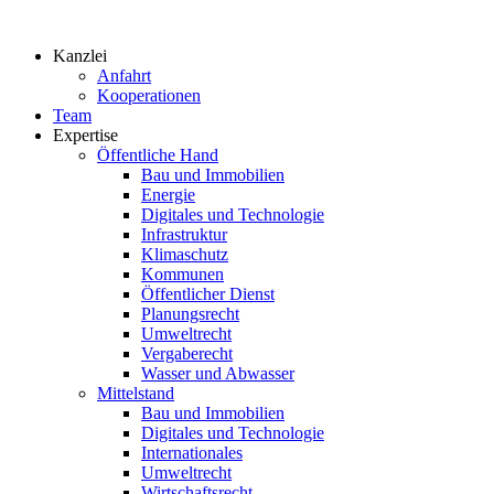
Zum
Inhalt
Kanzlei
springen
Anfahrt
Kooperationen
Team
Expertise
Öffentliche Hand
Bau und Immobilien
Energie
Digitales und Technologie
Infrastruktur
Klimaschutz
Kommunen
Öffentlicher Dienst
Planungsrecht
Umweltrecht
Vergaberecht
Wasser und Abwasser
Mittelstand
Bau und Immobilien
Digitales und Technologie
Internationales
Umweltrecht
Wirtschaftsrecht