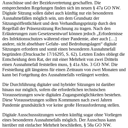
Ausschüsse und der Bezirksvertretung geschaffen. Die
entsprechenden Regelungen finden sich im neuen § 47a GO NW.
Digitale Sitzung sollen dabei auch künftig nur ein besonderen
Ausnahmefällen möglich sein, um dem Grundsatz der
Sitzungsöffentlichkeit und dem Verhandlungsprinzip durch den
Regelfall der Präsenzsitzung Rechnung zu tragen. Nach den
Erläuterungen zum Gesetzesentwurf können jedoch „Erfordernisse
des Infektionsschutzes während einer Pandemie, aber auch […]
andere, nicht absehbare Gefahr- und Bedrohungslagen“ digitale
Sitzungen erfordern und somit einen besonderen Ausnahmefall
begründen (Drucksache 17/16295, S. 62). Letzten Endes obliegt die
Entscheidung dem Rat, der mit einer Mehrheit von zwei Dritteln
einen Ausnahmefall feststellen muss, § 41a Abs. 3 GO NW. Die
Feststellung gilt längstens für einen Zeitraum von zwei Monaten und
kann bei Fortgeltung des Ausnahmefalls verlängert werden.
Die Durchführung digitaler und hybrider Sitzungen ist darüber
hinaus nur möglich, sofern die erforderlichen technischen
Voraussetzungen sowie digitalen Zugangsmöglichkeiten bestehen.
Diese Voraussetzungen sollten Kommunen nach zwei Jahren
Pandemie grundsätzlich vor keine große Herausforderung stellen.
Digitale Ausschusssitzungen werden künftig sogar ohne Vorliegen
eines besonderen Ausnahmefalls möglich. Der Ausschuss kann
hierüber mit einfacher Mehrheit beschließen, § 58a GO NW.