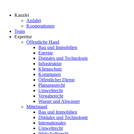
Zum
Inhalt
Kanzlei
springen
Anfahrt
Kooperationen
Team
Expertise
Öffentliche Hand
Bau und Immobilien
Energie
Digitales und Technologie
Infrastruktur
Klimaschutz
Kommunen
Öffentlicher Dienst
Planungsrecht
Umweltrecht
Vergaberecht
Wasser und Abwasser
Mittelstand
Bau und Immobilien
Digitales und Technologie
Internationales
Umweltrecht
Wirtschaftsrecht