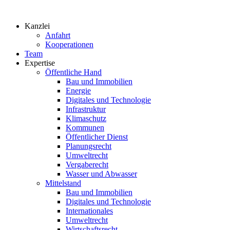
Zum
Inhalt
Kanzlei
springen
Anfahrt
Kooperationen
Team
Expertise
Öffentliche Hand
Bau und Immobilien
Energie
Digitales und Technologie
Infrastruktur
Klimaschutz
Kommunen
Öffentlicher Dienst
Planungsrecht
Umweltrecht
Vergaberecht
Wasser und Abwasser
Mittelstand
Bau und Immobilien
Digitales und Technologie
Internationales
Umweltrecht
Wirtschaftsrecht