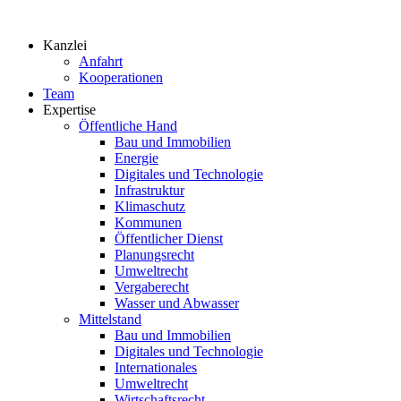
Zum
Inhalt
Kanzlei
springen
Anfahrt
Kooperationen
Team
Expertise
Öffentliche Hand
Bau und Immobilien
Energie
Digitales und Technologie
Infrastruktur
Klimaschutz
Kommunen
Öffentlicher Dienst
Planungsrecht
Umweltrecht
Vergaberecht
Wasser und Abwasser
Mittelstand
Bau und Immobilien
Digitales und Technologie
Internationales
Umweltrecht
Wirtschaftsrecht