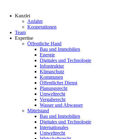
Zum
Inhalt
Kanzlei
springen
Anfahrt
Kooperationen
Team
Expertise
Öffentliche Hand
Bau und Immobilien
Energie
Digitales und Technologie
Infrastruktur
Klimaschutz
Kommunen
Öffentlicher Dienst
Planungsrecht
Umweltrecht
Vergaberecht
Wasser und Abwasser
Mittelstand
Bau und Immobilien
Digitales und Technologie
Internationales
Umweltrecht
Wirtschaftsrecht