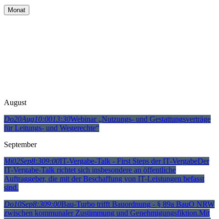
Monat
August
Do
20
Aug
10:00
13:30
Webinar „Nutzungs- und Gestattungsverträge
für Leitungs- und Wegerechte“
September
Mi
02
Sep
8:30
9:00
IT-Vergabe-Talk - First Steps der IT-Vergabe
Der
IT-Vergabe-Talk richtet sich insbesondere an öffentliche
Auftraggeber, die mit der Beschaffung von IT-Leistungen befasst
sind.
Do
10
Sep
8:30
9:00
Bau-Turbo trifft Bauordnung - § 89a BauO NRW
zwischen kommunaler Zustimmung und Genehmigungsfiktion.
Mit