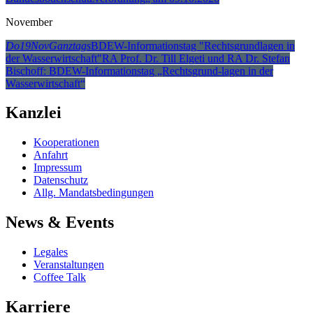
November
Do
19
Nov
Ganztags
BDEW-Informationstag "Rechtsgrundlagen in
der Wasserwirtschaft"
RA Prof. Dr. Till Elgeti und RA Dr. Stefan
Bischoff: BDEW-Informationstag „Rechtsgrund-lagen in der
Wasserwirtschaft“
Kanzlei
Kooperationen
Anfahrt
Impressum
Datenschutz
Allg. Mandatsbedingungen
News & Events
Legales
Veranstaltungen
Coffee Talk
Karriere