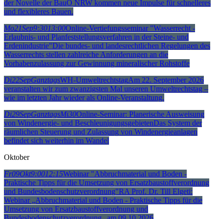
der Novelle der BauO NRW kommen neue Impulse für schnelleres
und flexibleres Bauen.
Mo
21
Sep
9:30
13:00
Online-Vertiefungsseminar "Wasserrecht -
Erlaubnis- und Planfeststellungsverfahren in der Steine- und
Erdenindustrie"
Die bundes- und landesrechtlichen Regelungen des
Wasserrechts stellen zahlreiche Anforderungen an die
Vorhabenzulassung zur Gewinnung mineralischer Rohstoffe
Di
22
Sep
Ganztags
WH-Umweltrechtstag
Am 22. September 2026
veranstalten wir zum zwanzigsten Mal unseren Umweltrechtstag –
wie im letzten Jahr wieder als Online-Veranstaltung.
Di
29
Sep
Ganztags
Mi
30
Online-Seminar: Planerische Ausweisung
von Windenergie- und Beschleunigungsgebieten
Das System der
räumlichen Steuerung und Zulassung von Windenergieanlagen
befindet sich weiterhin im Wandel
Oktober
Fr
09
Okt
9:00
12:15
Webinar "Abbruchmaterial und Boden -
Praktische Tipps für die Umsetzung von Ersatzbaustoffverordnung
und Bundesbodenschutzverordnung"
RA Prof. Dr. Till Elgeti:
Webinar „Abbruchmaterial und Boden - Praktische Tipps für die
Umsetzung von Ersatzbaustoffverordnung und
Bundesbodenschutzverordnung„ am 09.10.2026