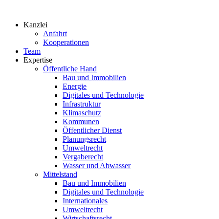
Zum
Inhalt
Kanzlei
springen
Anfahrt
Kooperationen
Team
Expertise
Öffentliche Hand
Bau und Immobilien
Energie
Digitales und Technologie
Infrastruktur
Klimaschutz
Kommunen
Öffentlicher Dienst
Planungsrecht
Umweltrecht
Vergaberecht
Wasser und Abwasser
Mittelstand
Bau und Immobilien
Digitales und Technologie
Internationales
Umweltrecht
Wirtschaftsrecht