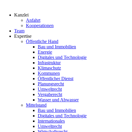
Zum
Inhalt
Kanzlei
springen
Anfahrt
Kooperationen
Team
Expertise
Öffentliche Hand
Bau und Immobilien
Energie
Digitales und Technologie
Infrastruktur
Klimaschutz
Kommunen
Öffentlicher Dienst
Planungsrecht
Umweltrecht
Vergaberecht
Wasser und Abwasser
Mittelstand
Bau und Immobilien
Digitales und Technologie
Internationales
Umweltrecht
Wirtschaftsrecht