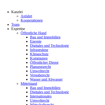
Zum
Inhalt
Kanzlei
springen
Anfahrt
Kooperationen
Team
Expertise
Öffentliche Hand
Bau und Immobilien
Energie
Digitales und Technologie
Infrastruktur
Klimaschutz
Kommunen
Öffentlicher Dienst
Planungsrecht
Umweltrecht
Vergaberecht
Wasser und Abwasser
Mittelstand
Bau und Immobilien
Digitales und Technologie
Internationales
Umweltrecht
Wirtschaftsrecht